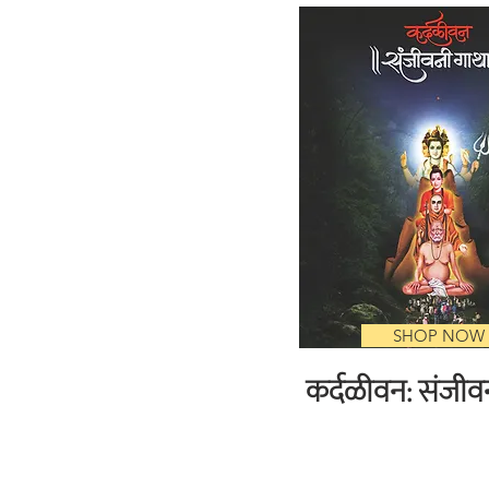
SHOP NOW
कर्दळीवन: संजीव