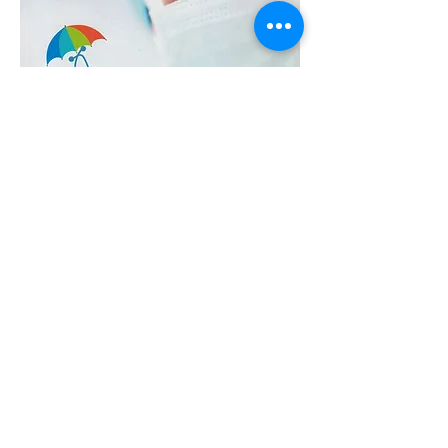
SHOP NOW
मेडिक्लेम + हेल्थ इन्श्युरन्स
मेडिक्लेम , आरोग्य विम्याची गरज विविध योजना,
मार्गदर्शन