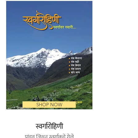
SHOP NOW
स्वर्गारोहिणी
पांडव जिथून स्वर्गाकडे गेले